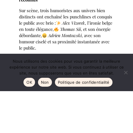
Sur scène, trois humoristes aux univers bien
distincts ont enchaîné les punchlines et conquis
le public avec brio :
Alex Vizorek
, l’ironie belge
en toute élégance,
Thomas Sii
, et son énergie
débordante,
Adrien Montowski
, avec son
humour ciselé et sa proximité instantanée avec
le public.
Chacun a apporté sa couleur, son rythme, son
Nous utilisons des cookies pour vous garantir la meilleure
éclat. En tant que photographe, c’était un pur
expérience sur notre site web. Si vous continuez à utiliser ce
bonheur de capter leurs expressions, leur
site, nous supposerons que vous en êtes satisfait.
gestuelle, et l’interaction qu’ils ont su créer avec
OK
Non
Politique de confidentialité
la salle.
Mon objectif
Raconter l’histoire de cet événement à travers
mon regard.
Des préparatifs en coulisses à l’entrée en scène
des humoristes, sans oublier les éclats de rire